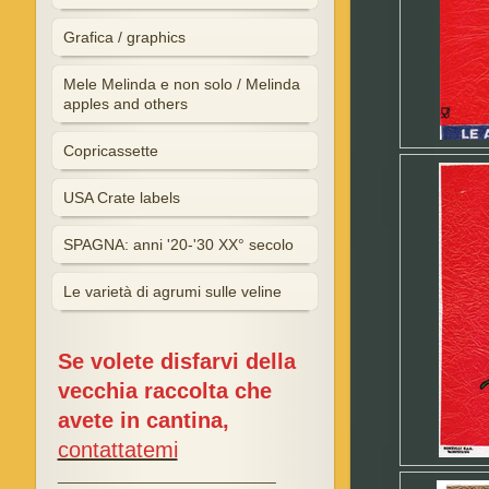
Grafica / graphics
Mele Melinda e non solo / Melinda
apples and others
Copricassette
USA Crate labels
SPAGNA: anni '20-'30 XX° secolo
Le varietà di agrumi sulle veline
Se volete disfarvi della
vecchia raccolta che
avete in cantina,
contattatemi
_________________________