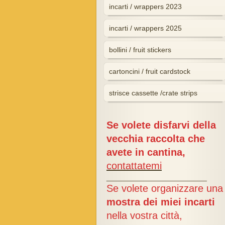
incarti / wrappers 2023
incarti / wrappers 2025
bollini / fruit stickers
cartoncini / fruit cardstock
strisce cassette /crate strips
Se volete disfarvi della
vecchia raccolta che
avete in cantina,
contattatemi
_________________________
Se volete organizzare una
mostra dei miei incarti
nella vostra città,