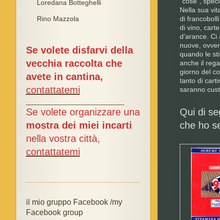
“cose”, speci
Loredana Botteghelli
Nella sua vit
Rino Mazzola
di francoboll
di vino, cart
d’arance. Ci 
nuove, ovver
Se volete disfarvi della
quando le sti
vecchia raccolta che
anche il reg
giorno del co
avete in cantina,
tanto di cart
contattatemi
saranno custo
_________________________
Se volete organizzare una
Qui di seg
mostra dei miei incarti
che ho se
nella vostra città,
contattatemi
il mio gruppo Facebook /my
Facebook group