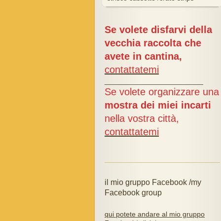
Se volete disfarvi della
vecchia raccolta che
avete in cantina,
contattatemi
_________________________
Se volete organizzare una
mostra dei miei incarti
nella vostra città,
contattatemi
il mio gruppo Facebook /my
Facebook group
qui potete andare al mio gruppo