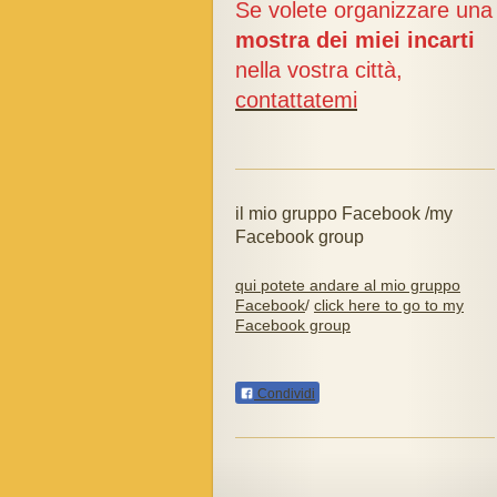
Se volete organizzare una
mostra dei miei incarti
nella vostra città,
contattatemi
il mio gruppo Facebook /my
Facebook group
qui potete andare al mio gruppo
Facebook
/
click here to go to my
Facebook group
Condividi