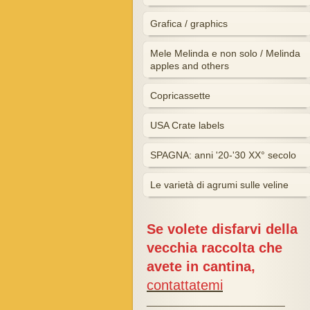
Grafica / graphics
Mele Melinda e non solo / Melinda
apples and others
Copricassette
USA Crate labels
SPAGNA: anni '20-'30 XX° secolo
Le varietà di agrumi sulle veline
Se volete disfarvi della
vecchia raccolta che
avete in cantina,
contattatemi
_________________________