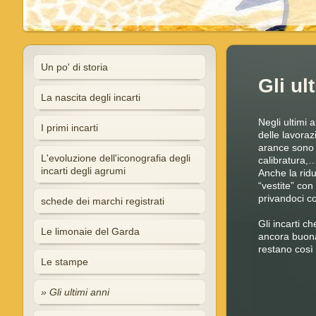
Un po' di storia
Gli ul
La nascita degli incarti
Negli ultimi 
I primi incarti
delle lavoraz
arance sono s
L'evoluzione dell'iconografia degli
calibratura,
incarti degli agrumi
Anche la rid
“vestite” con
privandoci co
schede dei marchi registrati
Gli incarti c
Le limonaie del Garda
ancora buona
restano così 
Le stampe
Gli ultimi anni